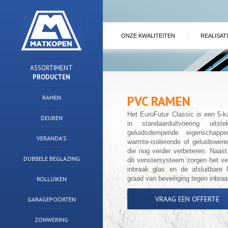
ONZE KWALITEITEN
REALISAT
ASSORTIMENT
PRODUCTEN
PVC RAMEN
RAMEN
Het EuroFutur Classic is een 5-
DEUREN
in standaarduitvoering uits
geluidsdempende eigenschappe
VERANDA'S
warmte-isolerende of geluidswer
die nog verder verbeteren. Naast
DUBBELE BEGLAZING
dit venstersysteem zorgen het vei
inbraak glas en de afsluitbare
graad van beveiliging tegen inbraa
ROLLUIKEN
VRAAG EEN OFFERTE
GARAGEPOORTEN
ZONWERING